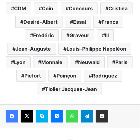
CDM
Coin
Concours
Cristina
Desiré-Albert
Essai
Francs
Frédéric
Graveur
III
Jean-Auguste
Louis-Philippe Napoléon
Lyon
Monnaie
Neuwald
Paris
Piefort
Poinçon
Rodriguez
Tiolier Jacques-Jean
Skype
Messenger
WhatsApp
Telegram
Partager par email