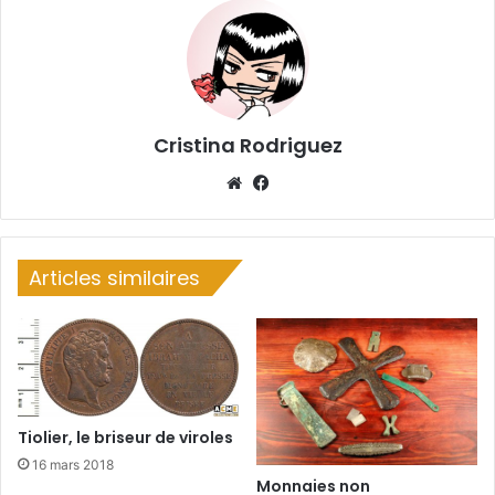
Cristina Rodriguez
We
Fa
bsi
ce
te
bo
ok
Articles similaires
Tiolier, le briseur de viroles
16 mars 2018
Monnaies non