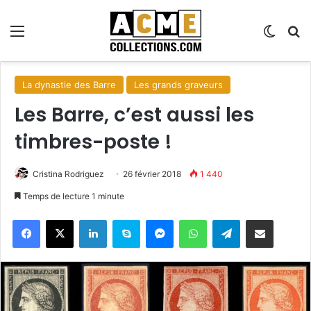
Menu
Switch
R
La dynastie des Barre
Les grands graveurs
Les Barre, c’est aussi les
timbres-poste !
Cristina Rodriguez
26 février 2018
1 440
Temps de lecture 1 minute
Facebook
X
Linkedin
Skype
Messenger
WhatsApp
Telegram
Partager par email