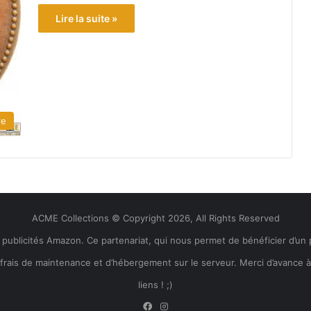
Lire la suite »
re
ACME Collections © Copyright 2026, All Rights Reserved
es publicités Amazon. Ce partenariat, qui nous permet de bénéficier d’un
les frais de maintenance et d’hébergement sur le serveur. Merci d’avance 
liens ! ;)
Facebook
Instagram