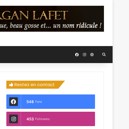
Restez en contact
548
Fans
453
Followers