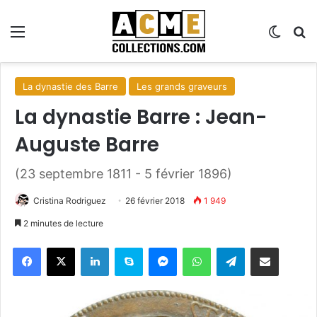
Menu
Switch
R
La dynastie des Barre
Les grands graveurs
La dynastie Barre : Jean-
Auguste Barre
(23 septembre 1811 - 5 février 1896)
Cristina Rodriguez
26 février 2018
1 949
2 minutes de lecture
Facebook
X
Linkedin
Skype
Messenger
WhatsApp
Telegram
Partager par email