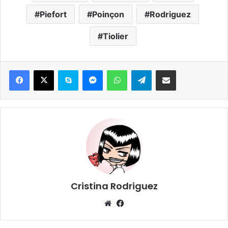
Piefort
Poinçon
Rodriguez
Tiolier
Skype
Messenger
WhatsApp
Telegram
Partager par email
Cristina Rodriguez
We
Fa
bsi
ce
te
bo