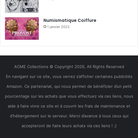
Numismatique Coiffure
1 janvier 2022
ACME Collections © Copyright 2026, All Rights Reserved
En navigant sur ce site, vous verrez s’afficher certaines publicités
Amazon. Ce partenariat, qui nous permet de bénéficier d’un petit
pourcentage sur les achats que vous effectuez via ces liens, nous
aide à faire vivre ce site et à couvrir les frais de maintenance et
d’hébergement sur le serveur. Merci d’avance à tous ceux qui
accepteront de faire leurs achats via ces liens ! ;)