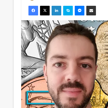
Facebook
X
Linkedin
Skype
Messenger
Partager par email