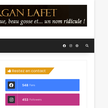
Restez en contact
548
Fans
453
Followers