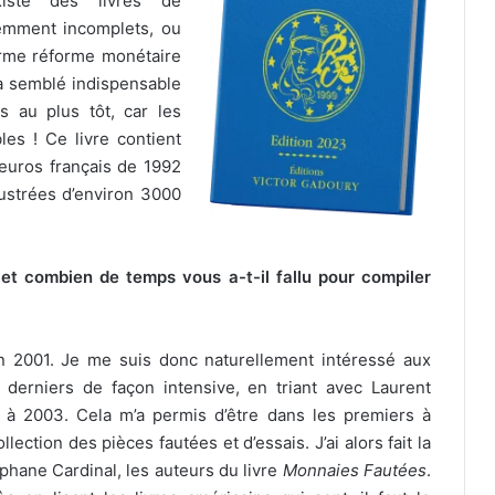
existe des livres de
emment incomplets, ou
orme réforme monétaire
’a semblé indispensable
s au plus tôt, car les
es ! Ce livre contient
euros français de 1992
lustrées d’environ 3000
et combien de temps vous a-t-il fallu pour compiler
n 2001. Je me suis donc naturellement intéressé aux
 derniers de façon intensive, en triant avec Laurent
à 2003. Cela m’a permis d’être dans les premiers à
llection des pièces fautées et d’essais. J’ai alors fait la
hane Cardinal, les auteurs du livre
Monnaies Fautées
.