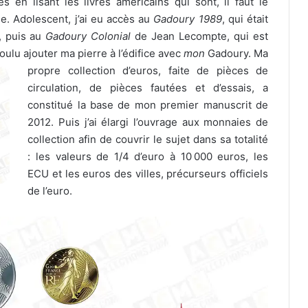
s en lisant les livres américains qui sont, il faut le
ne. Adolescent, j’ai eu accès au
Gadoury 1989
, qui était
s, puis au
Gadoury Colonial
de Jean Lecompte, qui est
ulu ajouter ma pierre à l’édifice
avec
mon
Gadoury. Ma
propre collection d’euros, faite de pièces de
circulation, de pièces fautées et d’essais, a
constitué la base de mon premier manuscrit de
2012. Puis j’ai élargi l’ouvrage aux monnaies de
collection afin de couvrir le sujet dans sa totalité
: les valeurs de 1/4 d’euro à 10 000 euros, les
ECU et les euros des villes, précurseurs officiels
de l’euro.