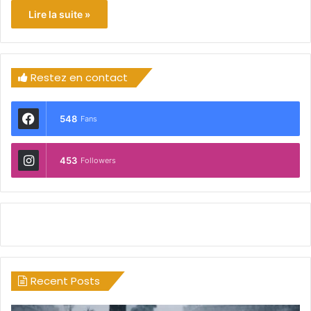
Lire la suite »
Restez en contact
548
Fans
453
Followers
Recent Posts