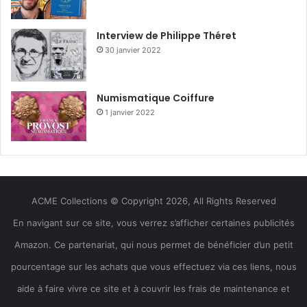
Interview de Philippe Théret
30 janvier 2022
Numismatique Coiffure
1 janvier 2022
ACME Collections © Copyright 2026, All Rights Reserved
En navigant sur ce site, vous verrez s’afficher certaines publicités
Amazon. Ce partenariat, qui nous permet de bénéficier d’un petit
pourcentage sur les achats que vous effectuez via ces liens, nous
aide à faire vivre ce site et à couvrir les frais de maintenance et