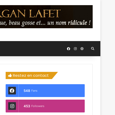
Restez en contact
548
Fans
453
Followers