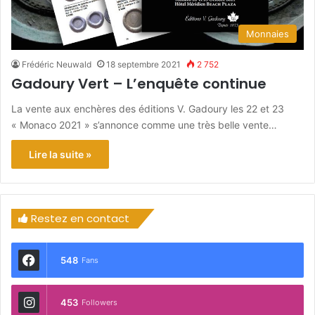
Monnaies
Frédéric Neuwald
18 septembre 2021
2 752
Gadoury Vert – L’enquête continue
La vente aux enchères des éditions V. Gadoury les 22 et 23
« Monaco 2021 » s’annonce comme une très belle vente…
Lire la suite »
Restez en contact
548
Fans
453
Followers